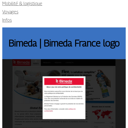
Mobilité & logistique
Voyages
Infos
Bimeda | Bimeda France logo