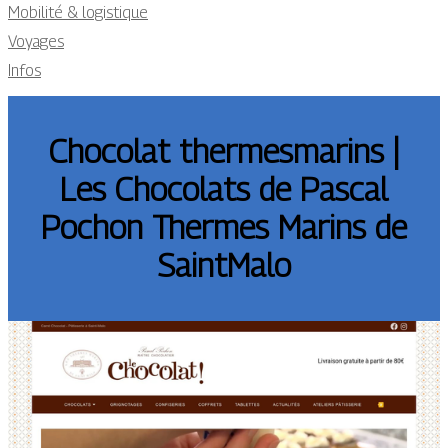
Mobilité & logistique
Voyages
Infos
Chocolat ther­mes­ma­rins |
Les Chocolats de Pascal
Pochon Thermes Marins de
SaintMalo