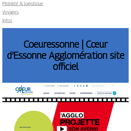
Mobilité & logistique
Voyages
Infos
Coeu­res­son­ne | Cœur
d’Essonne Aggloméra­tion site
officiel