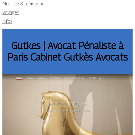
Mobilité & logistique
Voyages
Infos
Gutkes | Avocat Pénaliste à
Paris Cabinet Gutkès Avocats