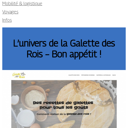
Mobilité & logistique
Voyages
Infos
L’univers de la Galette des
Rois – Bon appétit !