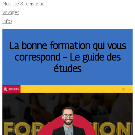
Mobilité & logistique
Voyages
Infos
La bonne formation qui vous
correspond – Le guide des
études