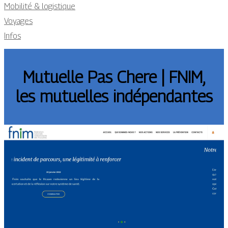
Mobilité & logistique
Voyages
Infos
Mutuelle Pas Chere | FNIM,
les mutuelles indépen­dan­tes