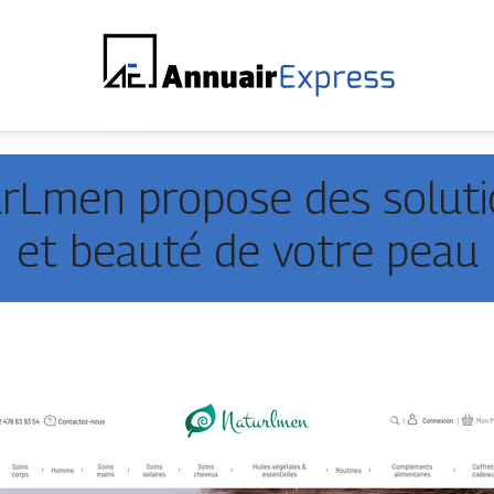
rLmen propose des soluti
et beauté de votre peau