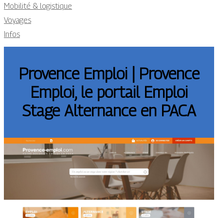
Mobilité & logistique
Voyages
Infos
Provence Emploi | Provence
Emploi, le portail Emploi
Stage Alternance en PACA