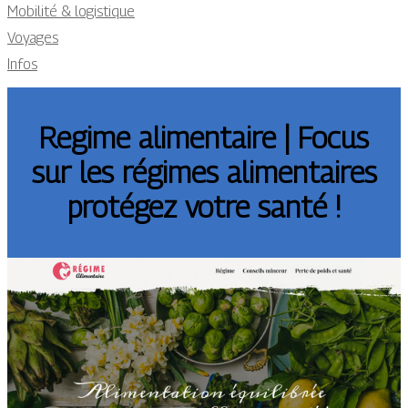
Mobilité & logistique
Voyages
Infos
Regime alimentaire | Focus
sur les régimes alimen­tai­res
protégez votre santé !