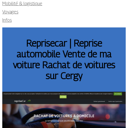
Mobilité & logistique
Voyages
Infos
Reprisecar | Reprise
automobile Vente de ma
voiture Rachat de voitures
sur Cergy