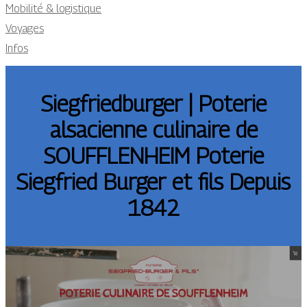
Mobilité & logistique
Voyages
Infos
Siegfried­bur­ger | Poterie
alsacienne culinaire de
SOUFFLEN­HEIM Poterie
Siegfried Burger et fils Depuis
1842