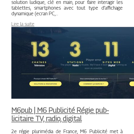
solution ludique, clé en main, pour faire interagir les
tablettes, smartphones avec tout type d’affichage
dynamique (ecran PC,…
Lire la suite
M6pub | M6 Publicité Régie pub­
licitai­re TV, radio, digital
2e régie plurimédia de France, M6 Publicité met à